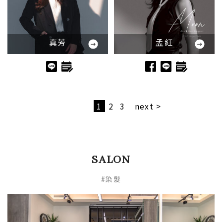
真芳
孟紅
1
2
3
next >
SALON
#染髮