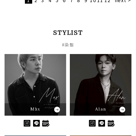
1
2
3
4
5
6
7
8
9
10
11
12
next >
STYLIST
#染髮
Max
Alan