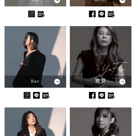
Liz
Betty
Rae
雅芬