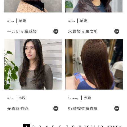
Aisa
埔墘
Aisa
埔墘
一刀切 x 霧感染
水霧染 x 層次剪
Ada
市政
Jammy
大墩
光線線條染
奶茶棕柔霧直髮