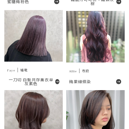
霧感冷可可棕 × 霧紫灰
蜜糖梅粉色
棕
Faye
埔墘
Allie
市府
一刀切 白髮共存薰衣草
梅果線條染
灰紫色