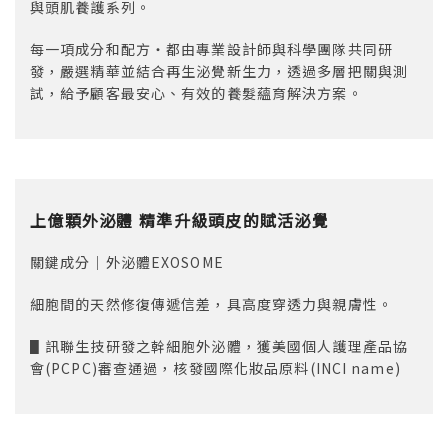
與頭肌養護系列。
每一項成分和配方‧都由專業設計師與科學團隊共同研
發，嚴選精華並結合再生泌覺新生力，透過多層把關與測
試，給予顧客最安心、有效的養髮蘊育解決方案。
上億顆外泌體 精準升級頭皮的賦活泌覺
關鍵成分｜外泌體EXOSOME
細胞間的天然修復傳遞信差，具高度穿透力與親膚性。
▋訊聯生技研發之幹細胞外泌體，獲美國個人護理產品協
會(PCPC)審查通過，核發國際化妝品原料(INCI name)