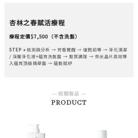
杏林之春賦活療程
療程定價$7,500（不含洗髮）
STEP »
檢測與分析 → 芳香覺醒 → 復甦前導 → 淨化清潔
/ 深層淨化液+蘊育洗髮露 → 髮質調理 → 奈米晶片高效導
入蘊育頂級精華露 → 蘊髮賦紓
相關髮品
PRODUCT