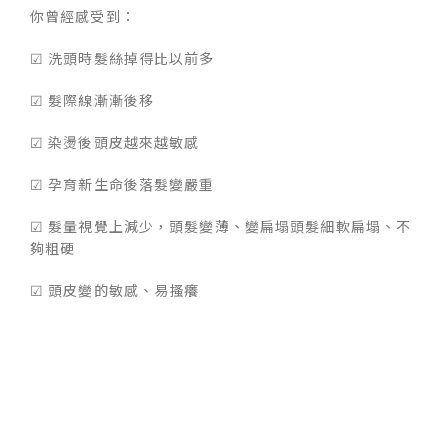
你曾經感受到：
☑ 洗頭時髮絲掉得比以前多
☑ 髮際線漸漸後移
☑ 染燙後頭皮越來越敏感
☑ 孕育新生命後落髮變嚴重
☑ 髮量視覺上減少，頭髮變薄、變扁塌頭髮細軟扁塌、不
夠粗硬
☑ 頭皮變的敏感、易搔癢