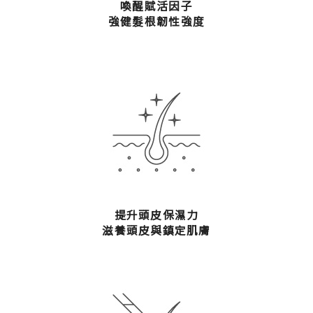
喚醒賦活因子
強健髮根韌性強度
提升頭皮保濕力
滋養頭皮與鎮定肌膚