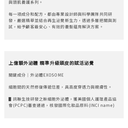
與頭肌養護系列。
每一項成分和配方‧都由專業設計師與科學團隊共同研
發，嚴選精華並結合再生泌覺新生力，透過多層把關與測
試，給予顧客最安心、有效的養髮蘊育解決方案。
上億顆外泌體 精準升級頭皮的賦活泌覺
關鍵成分｜外泌體EXOSOME
細胞間的天然修復傳遞信差，具高度穿透力與親膚性。
▋訊聯生技研發之幹細胞外泌體，獲美國個人護理產品協
會(PCPC)審查通過，核發國際化妝品原料(INCI name)