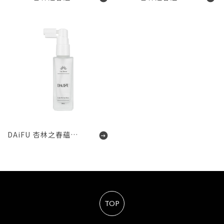
DAiFU 杏林之春蘊育賦活晶萃
TOP