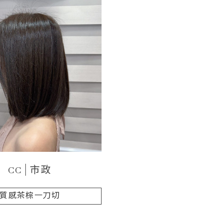
CC
市政
質感茶棕一刀切