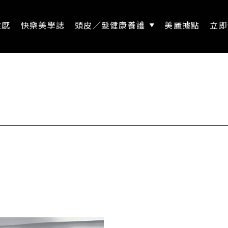
靈感
快樂美學誌
頭皮／髮健康養護
美麗據點
立即