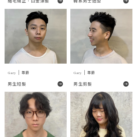
縮毛矯正．白金漂髮
韓系男士造型
Gary
尊爵
Gary
尊爵
男生短髮
男生剪髮