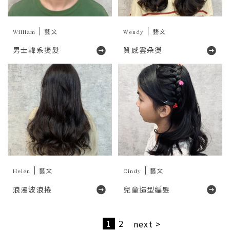
William
藝文
Wendy
藝文
男士韓系燙髮
質感雲朵燙
Helen
藝文
Cindy
藝文
浪漫波浪捲
兒童造型編髮
1
2
next >