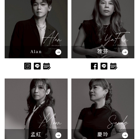
Alan
雅芬
孟紅
慶玲