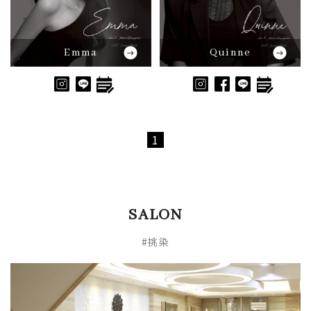
Emma
Quinne
1
SALON
#挑染