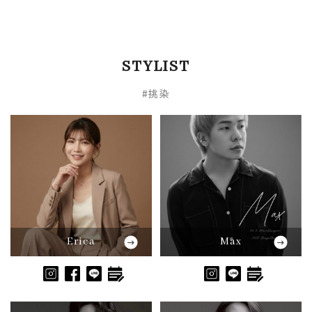
STYLIST
#挑染
Erica
Max