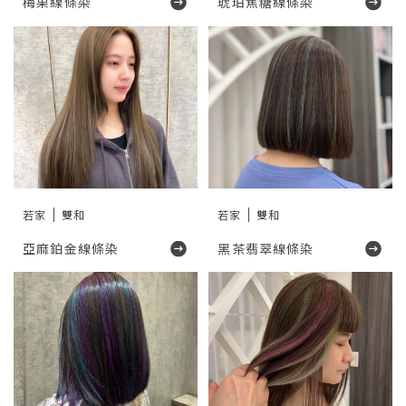
梅果線條染
琥珀焦糖線條染
若家
雙和
若家
雙和
亞麻鉑金線條染
黑茶翡翠線條染