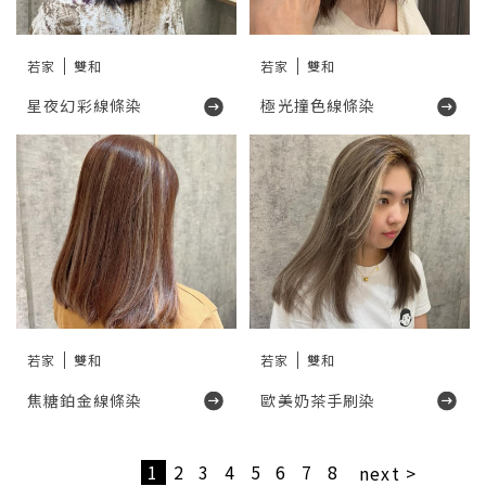
若家
雙和
若家
雙和
星夜幻彩線條染
極光撞色線條染
若家
雙和
若家
雙和
焦糖鉑金線條染
歐美奶茶手刷染
1
2
3
4
5
6
7
8
next >