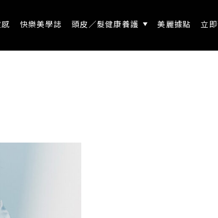
靈感
快樂美學誌
頭皮／髮健康養護
美麗據點
立即