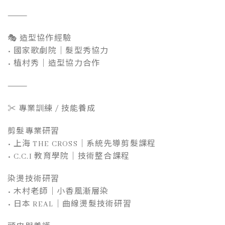
⸻
🎭 造型協作經驗
• 國家歌劇院｜髮型秀協力
• 植村秀｜造型協力合作
⸻
✂ 專業訓練 / 技能養成
剪髮專業研習
• 上海 THE CROSS｜系統先導剪髮課程
• C.C.I 教育學院｜技術整合課程
染燙技術研習
• 木村老師｜小香風漸層染
• 日本 REAL｜曲線燙髮技術研習