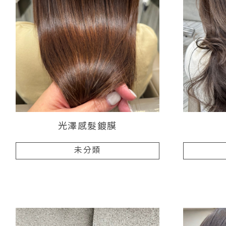
光澤感髮鍍膜
未分類