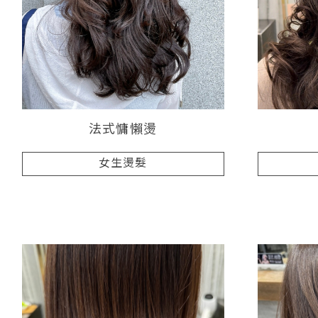
法式慵懶燙
女生燙髮