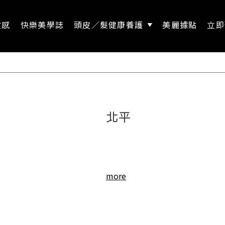
靈感
快樂美學誌
頭皮／髮健康養護
美麗據點
立即
北平
more