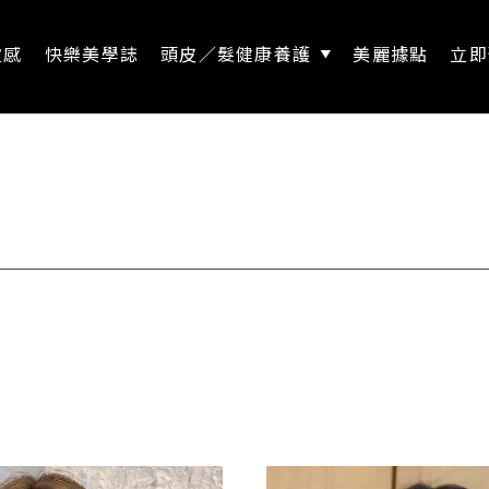
靈感
快樂美學誌
頭皮／髮健康養護
美麗據點
立即