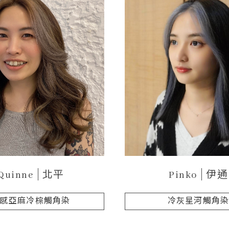
Quinne
北平
Pinko
伊通
感亞麻冷棕觸角染
冷灰星河觸角