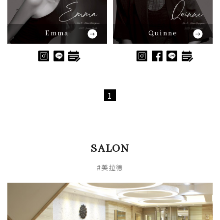
Emma
Quinne
1
SALON
#美拉德