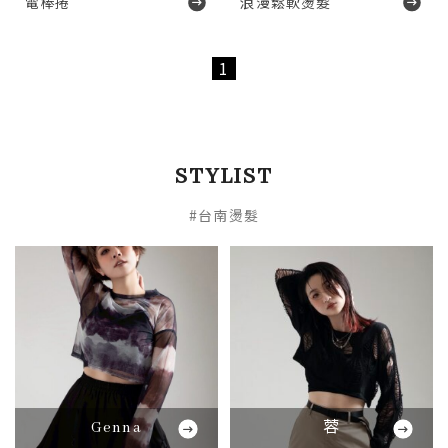
電棒捲
浪漫鬆軟燙髮
1
STYLIST
#台南燙髮
Genna
蓉