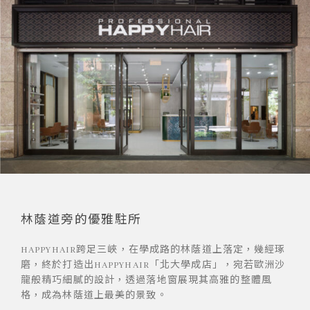
林蔭道旁的優雅駐所
HAPPYHAIR跨足三峽，在學成路的林蔭道上落定，幾經琢
磨，終於打造出HAPPYHAIR「北大學成店」，宛若歐洲沙
龍般精巧細膩的設計，透過落地窗展現其高雅的整體風
格，成為林蔭道上最美的景致。