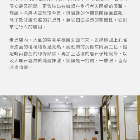
僅安靜又開闊，更營造出有如銀座步行者天國般的優雅、
靜謐。採用挑高玻璃全景，與街邊的休閒氛圍幾無距離，
除了散發渡假般的訊息外，更以四面通透的空間性，受到
來往行人的矚目。
走進店內，大氣的輕奢華氛圍迎面而來，藍綠磚加上孔雀
綠漆面的櫃檯絕對是亮點，而低調的沉穩灰則為主色，搭
配時尚霧金的線條點綴，再加上活潑的磨石子地設計，以
及大理石雲紋的隨處揮灑，無論是一抬頭、一垂眼，皆有
時尚精髓。