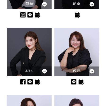
慧華
芷寧
Mia
筱婷