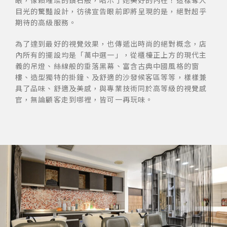
眼，像顆璀璨的鑽石般，昭示了她美好的內在！這樣奪人
目光的驚豔設計，彷彿宣告眼前即將呈現的是，絕對超乎
期待的高級服務。
為了達到最好的視覺效果，也傳遞出時尚的絕對概念，店
內所有的擺設均是「萬中選一」，從櫃檯正上方的現代主
義的吊燈、絲線般的垂落黑幕、富含古典中國風格的窗
樓、造型獨特的掛鐘、及舒適的沙發候客區等等，樣樣兼
具了品味、舒適及美感，與專業技術同於高等級的視覺感
官，無論顧客走到哪裡，皆可一再玩味。