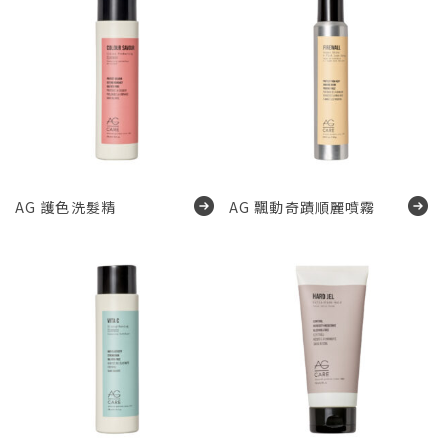
AG 護色洗髮精
AG 飄動奇蹟順麗噴霧