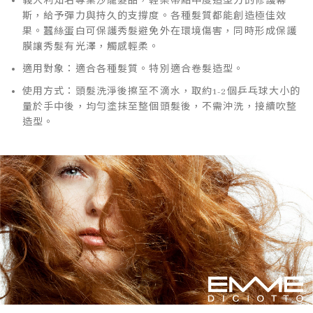
義大利知名專業沙龍髮品，輕柔帶點中度造型力的修護幕
斯，給予彈力與持久的支撐度。各種髮質都能創造極佳效
果。蠶絲蛋白可保護秀髮避免外在環境傷害，同時形成保護
膜讓秀髮有光澤，觸感輕柔。
適用對象：適合各種髮質。特別適合卷髮造型。
使用方式：頭髮洗淨後擦至不滴水，取約1-2個乒乓球大小的
量於手中後，均勻塗抹至整個頭髮後，不需沖洗，接續吹整
造型。