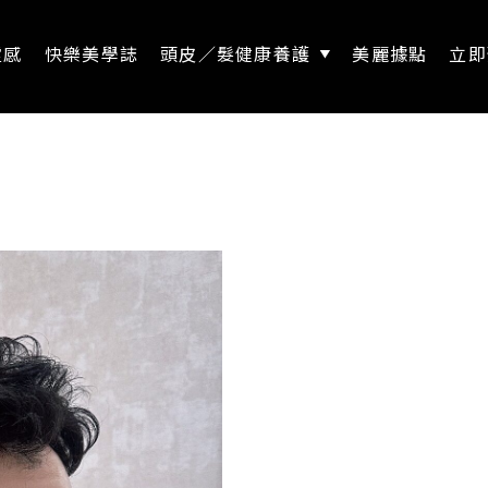
靈感
快樂美學誌
頭皮／髮健康養護
美麗據點
立即