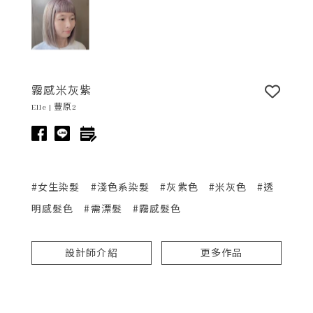
霧感米灰紫
Elle | 豐原2
#女生染髮
#淺色系染髮
#灰紫色
#米灰色
#透
明感髮色
#需漂髮
#霧感髮色
設計師介紹
更多作品