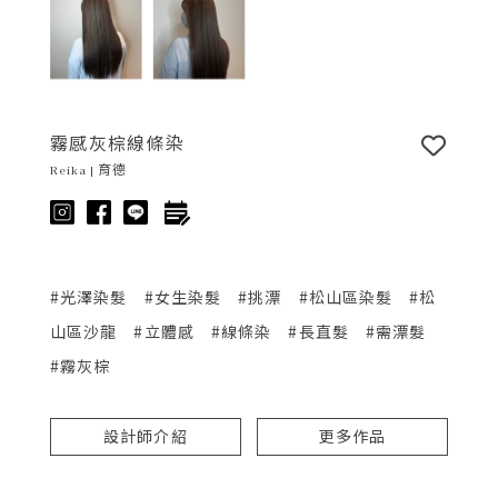
霧感灰棕線條染
Reika | 育德
#光澤染髮
#女生染髮
#挑漂
#松山區染髮
#松
山區沙龍
#立體感
#線條染
#長直髮
#需漂髮
#霧灰棕
設計師介紹
更多作品