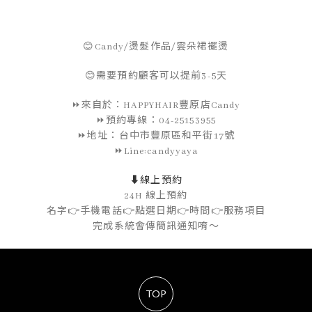
😊Candy/燙髮作品/雲朵裙襬燙
😊需要預約顧客可以提前3-5天
⏩來自於：HAPPYHAIR豐原店Candy
⏩預約專線：04-25153955
⏩地址：台中市豐原區和平街17號
⏩Line:candyyaya
⬇️線上預約
24H 線上預約
名字👉手機電話👉點選日期👉時間👉服務項目
完成系統會傳簡訊通知唷～
TOP