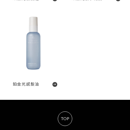
鉑金光感髮油
TOP