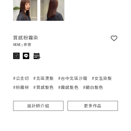
質感粉霧染
絨絨 | 崇德
#公主切
#北區燙髮
#台中北區沙龍
#女生染髮
#粉霧棕
#質感髮色
#霧感髮色
#顯白髮色
設計師介紹
更多作品