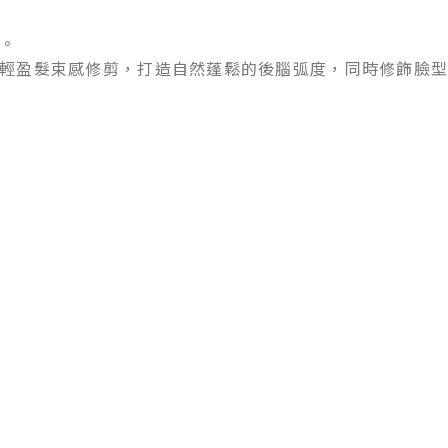
。
輕盈髮束感修剪，打造自然蓬鬆的後腦弧度，同時修飾臉