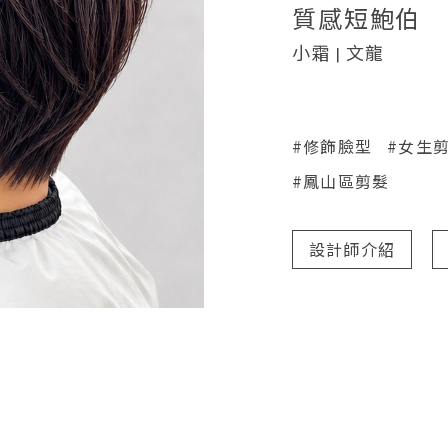
質感短鮑伯
小霜 | 文龍
#修飾臉型
#女生
#鳳山區剪髮
設計師介紹