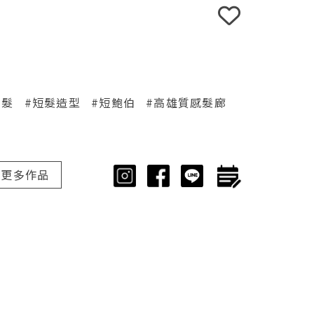
剪髮
#短髮造型
#短鮑伯
#高雄質感髮廊
更多作品