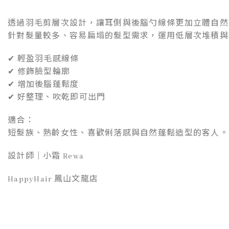
透過羽毛剪層次設計，讓耳側與後腦勺線條更加立體自然
針對髮量較多、容易扁塌的髮型需求，運用低層次堆積與
✔ 輕盈羽毛感線條
✔ 修飾臉型輪廓
✔ 增加後腦蓬鬆度
✔ 好整理、吹乾即可出門
適合：
短髮族、熟齡女性、喜歡俐落感與自然蓬鬆造型的客人。
設計師｜小霜 Rewa
HappyHair 鳳山文龍店