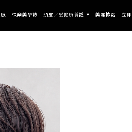
靈感
快樂美學誌
頭皮／髮健康養護
美麗據點
立即