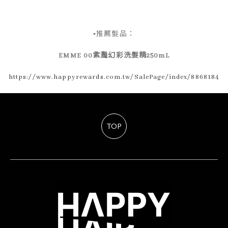
▪推薦髮品：
EMME 00紫灩幻彩洗髮精250mL
https://www.happyrewards.com.tw/SalePage/index/8868184
TOP