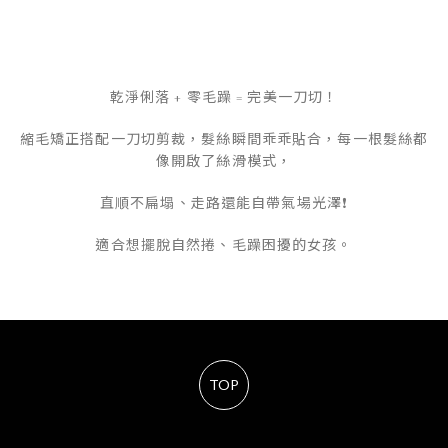
乾淨俐落 + 零毛躁 = 完美一刀切！
縮毛矯正搭配一刀切剪裁，髮絲瞬間乖乖貼合，每一根髮絲都
像開啟了絲滑模式，
直順不扁塌、走路還能自帶氣場光澤❗
適合想擺脫自然捲、毛躁困擾的女孩。
TOP