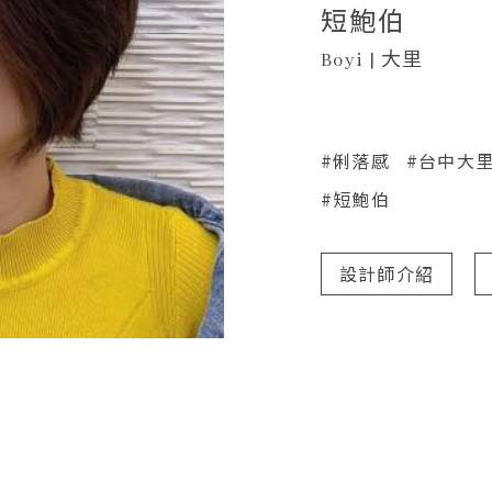
短鮑伯
Boyi | 大里
#俐落感
#台中大
#短鮑伯
設計師介紹