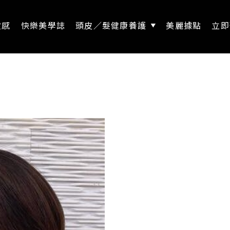
靈感
快樂美學誌
頭皮／髮健康養護
美麗據點
立即