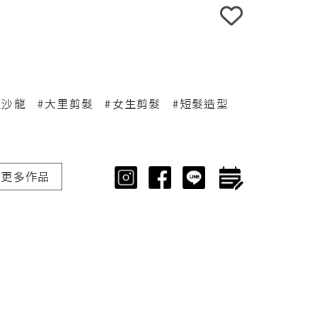
里沙龍
#大里剪髮
#女生剪髮
#短髮造型
更多作品