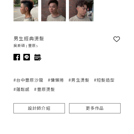
男生經典燙髮
吳乘碩 | 豐原3
#台中豐原沙龍
#慵懶捲
#男生燙髮
#短髮造型
#蓬鬆感
#豐原燙髮
設計師介紹
更多作品