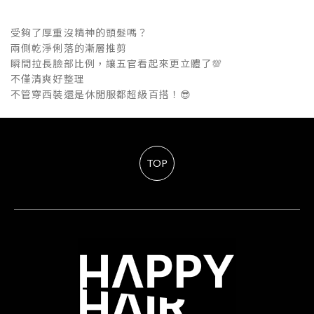
受夠了厚重沒精神的頭髮嗎？
兩側乾淨俐落的漸層推剪
瞬間拉長臉部比例，讓五官看起來更立體了💯
不僅清爽好整理
不管穿西裝還是休閒服都超級百搭！😎
TOP