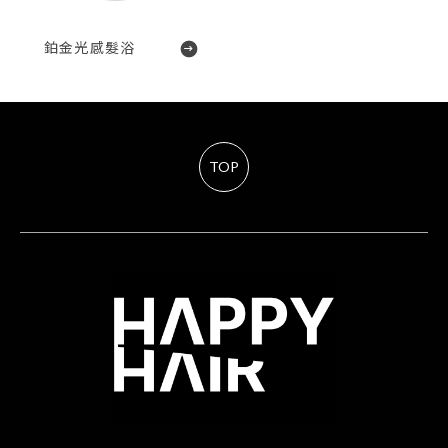
鉑金光感髮浴
TOP