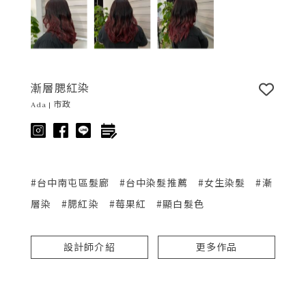
漸層腮紅染
Ada | 市政
#台中南屯區髮廊
#台中染髮推薦
#女生染髮
#漸
層染
#腮紅染
#莓果紅
#顯白髮色
設計師介紹
更多作品