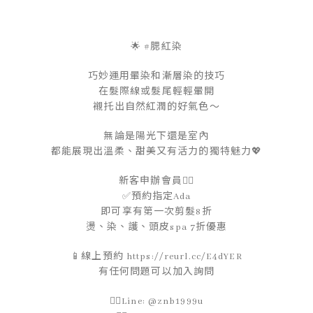
🌟 #腮紅染
巧妙運用暈染和漸層染的技巧
在髮際線或髮尾輕輕暈開
襯托出自然紅潤的好氣色～
無論是陽光下還是室內
都能展現出溫柔、甜美又有活力的獨特魅力💖
新客申辦會員👇🏻
✅預約指定Ada
即可享有第一次剪髮8折
燙、染、護、頭皮spa 7折優惠
📱線上預約 https://reurl.cc/E4dYER
有任何問題可以加入詢問
👉🏻Line: @znb1999u