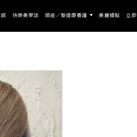
靈感
快樂美學誌
頭皮／髮健康養護
美麗據點
立即