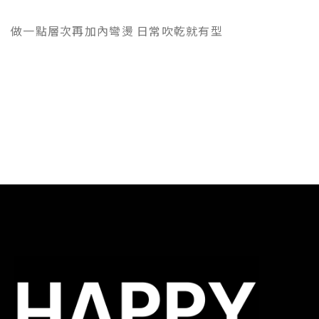
做一點層次再加內彎燙 日常吹乾就有型