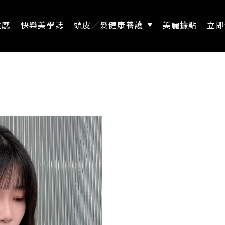
靈感
快樂美學誌
頭皮／髮健康養護
美麗據點
立即