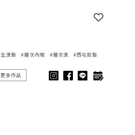
女生燙髮
#層次內彎
#層次燙
#西屯剪髮
更多作品