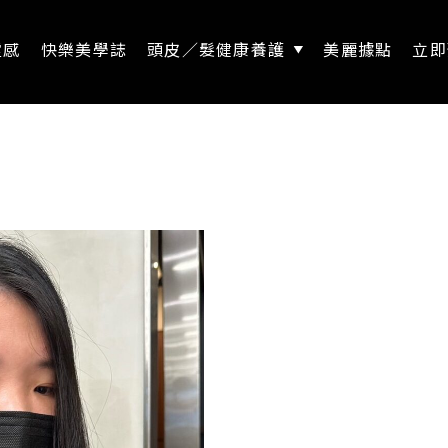
靈感
快樂美學誌
頭皮／髮健康養護
美麗據點
立即