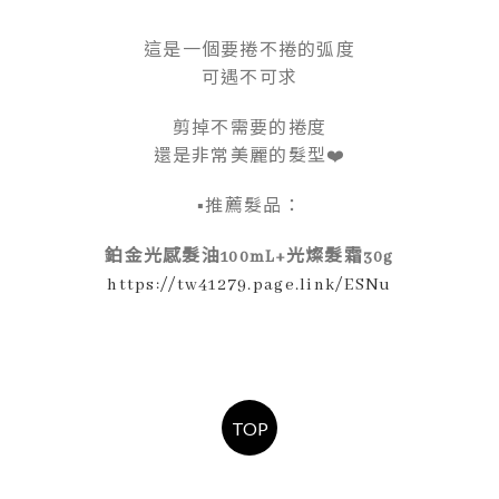
這是一個要捲不捲的弧度
可遇不可求
剪掉不需要的捲度
還是非常美麗的髮型❤️
▪推薦髮品：
鉑金光感髮油100mL+光燦髮霜30g
https://tw41279.page.link/ESNu
TOP