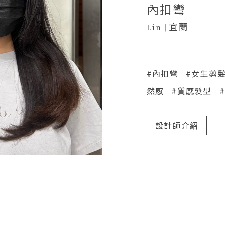
內扣彎
Lin | 宜蘭
#內扣彎
#女生剪
然感
#質感髮型
設計師介紹