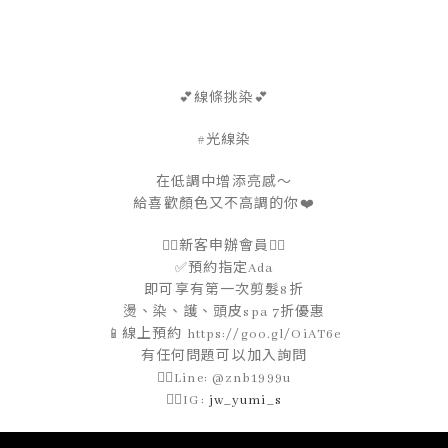
💕線條挑染💕
#光線染
在低調中增添亮感～
給喜歡顏色又不高調的你❤️
👇🏻新客申辦會員👇🏻
✅預約指定Ada
即可享有第一次剪髮8折
燙、染、護、頭皮spa 7折優惠
📱線上預約 https://goo.gl/OiAT6e
有任何問題可以加入詢問
👉🏻Line: @znb1999u
👉🏻IG:
jw_yumi_s