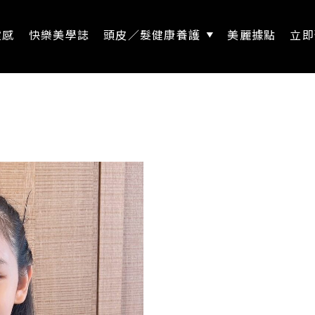
靈感
快樂美學誌
頭皮／髮健康養護
美麗據點
立即