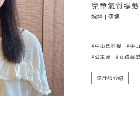
兒童氣質編髮
婉婷 | 伊通
#中山區剪髮
#中
#公主頭
#女孩髮
設計師介紹