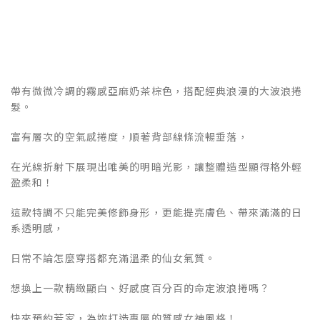
帶有微微冷調的霧感亞麻奶茶棕色，搭配經典浪漫的大波浪捲
髮。
富有層次的空氣感捲度，順著背部線條流暢垂落，
在光線折射下展現出唯美的明暗光影，讓整體造型顯得格外輕
盈柔和！
這款特調不只能完美修飾身形，更能提亮膚色、帶來滿滿的日
系透明感，
日常不論怎麼穿搭都充滿溫柔的仙女氣質。
想換上一款精緻顯白、好感度百分百的命定波浪捲嗎？
快來預約若家，為妳打造專屬的質感女神風格！