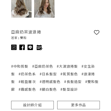
亞麻奶茶波浪捲
若家 | 雙和
#中和剪髮
#亞麻奶茶色
#大波浪捲髮
#女生染
髮
#奶茶色系
#日系髮型
#氣質髮色
#浪漫捲
髮
#輕盈層次
#透明感髮色
#長髮造型
#雙和髮
廊
#霧感髮色
#顯白髮色
#髮型設計
設計師介紹
更多作品