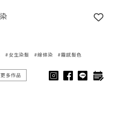
染
髮
#女生染髮
#線條染
#霧感髮色
更多作品