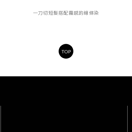
一刀切短髮搭配霧感的線條染
TOP