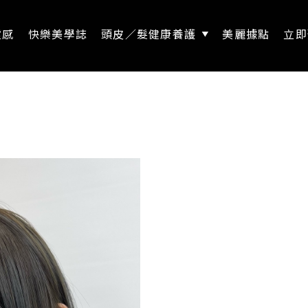
靈感
快樂美學誌
頭皮／髮健康養護
美麗據點
立即