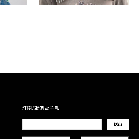
韓系木馬捲
訂閱/取消電子報