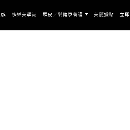
靈感
快樂美學誌
頭皮／髮健康養護
美麗據點
立即