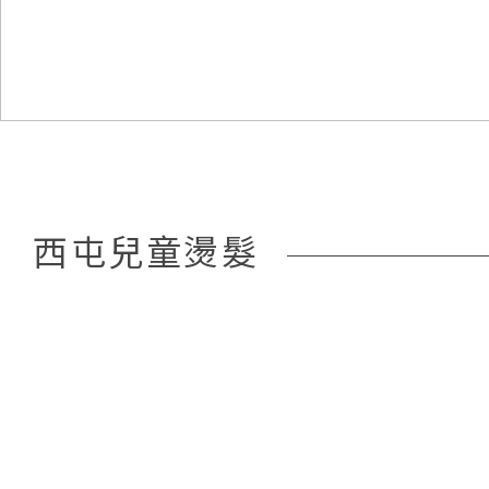
西屯兒童燙髮