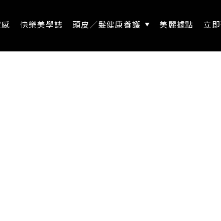
靈感
快樂美學誌
頭皮／髮健康養護
美麗據點
立即