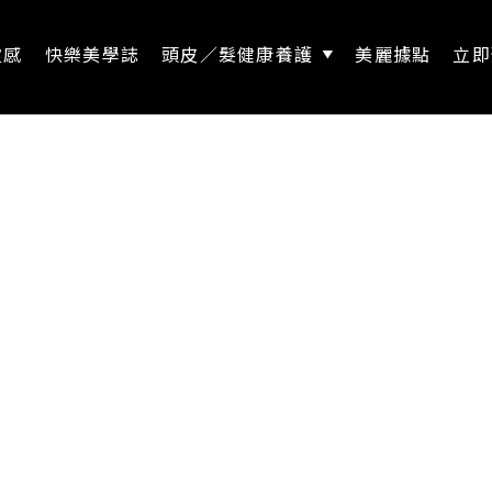
靈感
快樂美學誌
頭皮／髮健康養護
美麗據點
立即