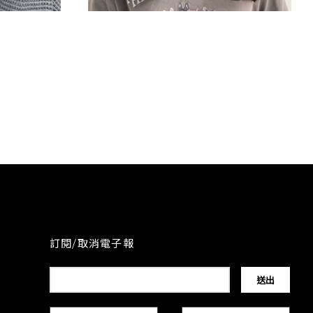
韓系木馬捲
訂閱/取消電子報