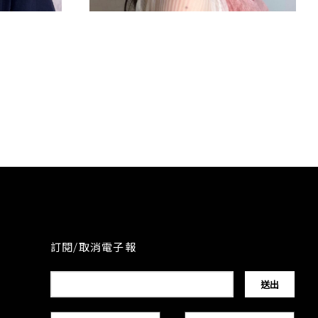
編髮/活動造型
訂閱/取消電子報