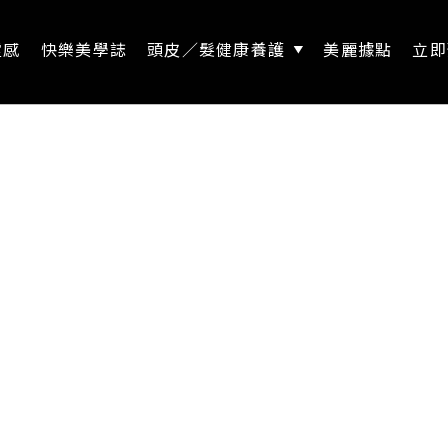
靈感
快樂美學誌
頭皮／髮健康養護
美麗據點
立即