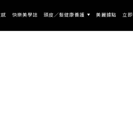
靈感
快樂美學誌
頭皮／髮健康養護
美麗據點
立即