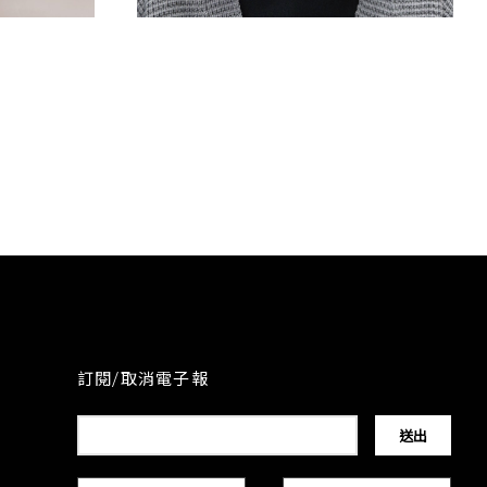
耳圈染
訂閱/取消電子報