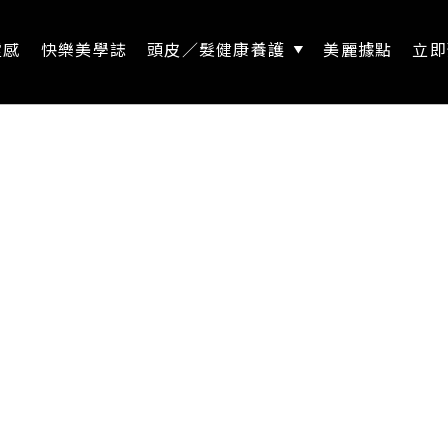
靈感
快樂美學誌
頭皮／髮健康養護
美麗據點
立即