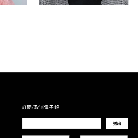
型
耳圈染
訂閱/取消電子報