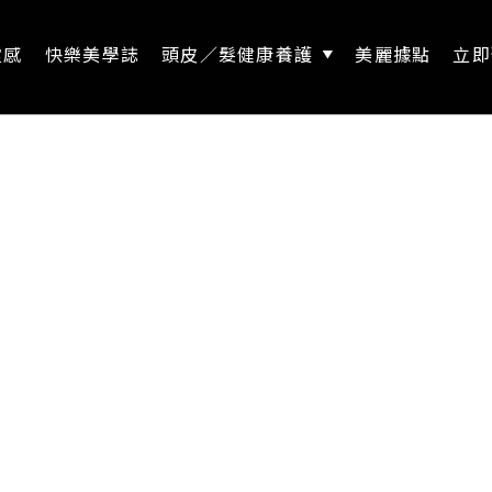
靈感
快樂美學誌
頭皮／髮健康養護
美麗據點
立即