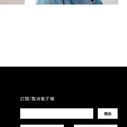
羊毛捲
訂閱/取消電子報