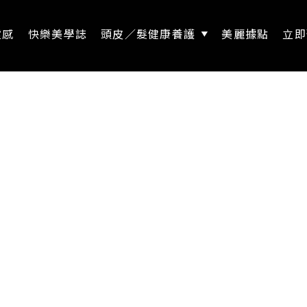
靈感
快樂美學誌
頭皮／髮健康養護
美麗據點
立即