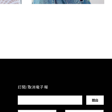
羊毛捲
訂閱/取消電子報