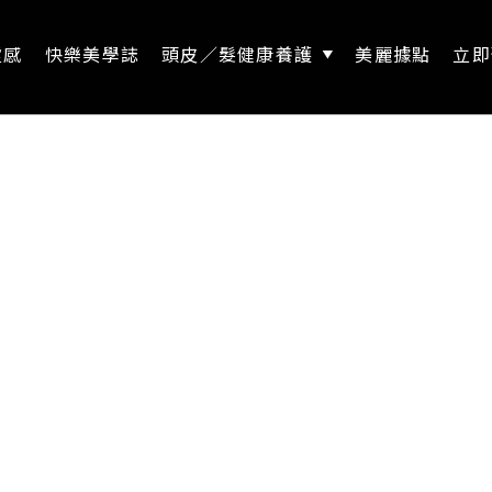
靈感
快樂美學誌
頭皮／髮健康養護
美麗據點
立即