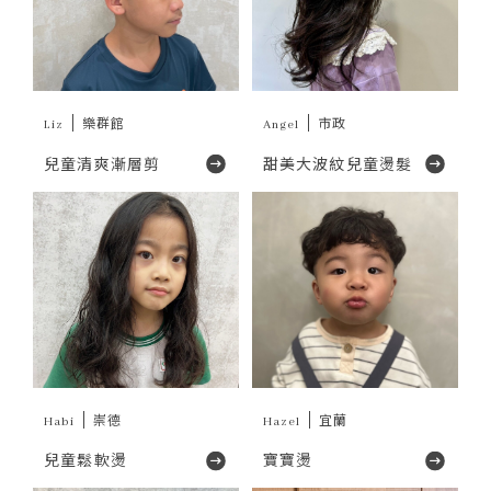
Liz
樂群館
Angel
市政
兒童清爽漸層剪
甜美大波紋兒童燙髮
Habi
崇德
Hazel
宜蘭
兒童鬆軟燙
寶寶燙