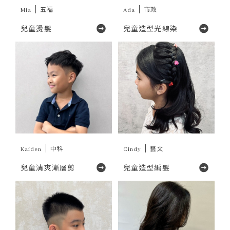
Mia
五福
Ada
市政
兒童燙髮
兒童造型光線染
Kaiden
中科
Cindy
藝文
兒童清爽漸層剪
兒童造型編髮