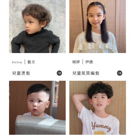
Helen
藝文
婉婷
伊通
兒童燙髮
兒童氣質編髮