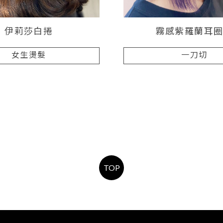
伊莉莎白捲
霧感紫羅蘭耳
女生燙髮
一刀切
TOP