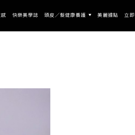
靈感
快樂美學誌
頭皮／髮健康養護
美麗據點
立即