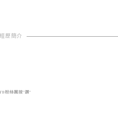
經歷簡介
B粉絲團按"讚"