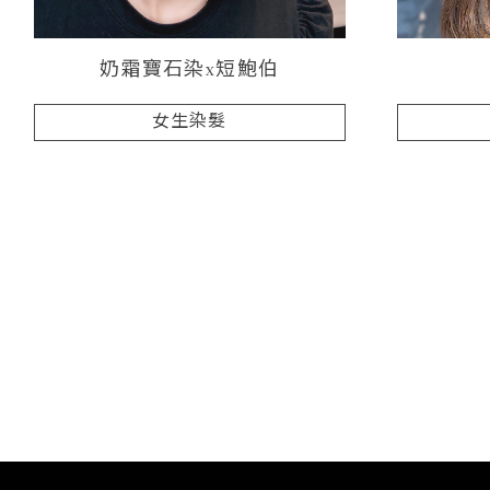
奶霜寶石染x短鮑伯
女生染髮