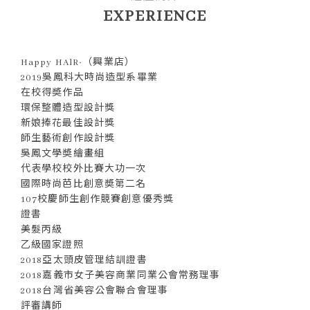
EXPERIENCE
Happy HAlR·（興業店）
2019吳鳳科大時尚造型系畢業
在校得奬作品
環保整體造型設計獎
新娘捧花最佳設計獎
師生藝術創作設計獎
吳鳳文學奬繪畫組
代表學校校外比賽大功一次
國際時尚芭比創意奬第二名
107校慶師生創作競賽創意優秀獎
證書
美髮丙級
乙級國家證照
2018亞太頭皮管理結訓證書
2018嘉義市女子美容商業同業公會常務理事
2018台灣省美容公會聯合會理事
評審講師