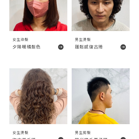
女生染髮
男生燙髮
夕陽暖橘髮色
蓬鬆感復古捲
女生燙髮
男生剪髮