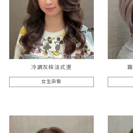
冷調灰棕法式燙
霧
女生染髮