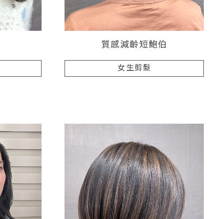
質感減齡短鮑伯
女生剪髮