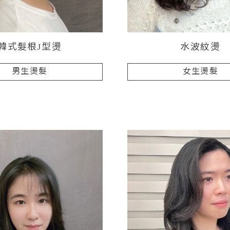
韓式髮根J型燙
水波紋燙
男生燙髮
女生燙髮