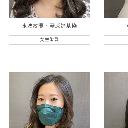
水波紋燙．霧感奶茶染
女生染髮