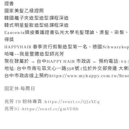
證書
國家美髪乙級證照
韓國離子夾造型造型課程深造
韓式明星髪妝造型結課程深造
Eascents頭皮養護證書弘光大學毛髪理論、燙髪、染
得獎
HAPPYHAIR 春季流行剪髮造型第一名、德國Schwarzko
哈囉~~我是整體造型師兆芳
現在隸屬於 → 台中HAPPY HAIR 市政店 ← 預約電話: 04-22
地址: 台中市南屯區文心一路398號 (位於外交部旁邊 大
台中市政店缐上預約https://www.myhappy.com.tw/Rese
固定休:每周日
兆芳 FB 粉絲專頁 :https://reurl.cc/Q3rXEq
兆芳IG :https://reurl.cc/gmVDRb