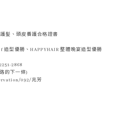
髮、護髪、頭皮養護合格證書
pf 造型優勝、HAPPYHAIR 整體晚宴造型優勝
51-2868
業路的下一條)
rvation/092/兆芳