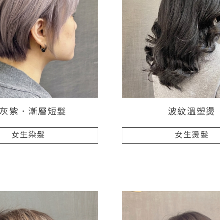
灰紫．漸層短髮
波紋溫塑燙
女生染髮
女生燙髮