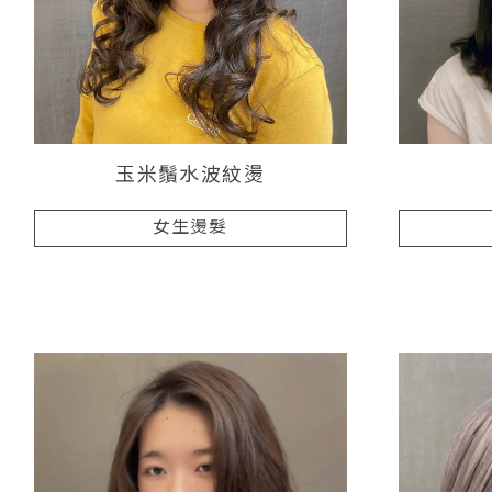
玉米鬚水波紋燙
女生燙髮