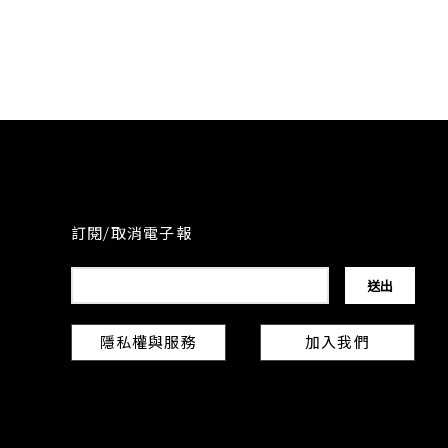
訂閱/取消電子報
隱私權與服務
加入我們