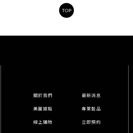
TOP
關於我們
最新消息
美麗據點
專業髮品
線上購物
立即預約