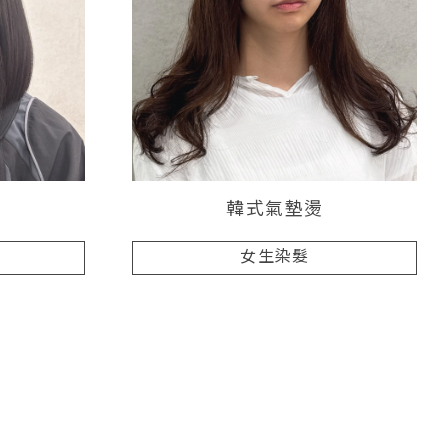
系
韓式氣墊燙
女生染髮