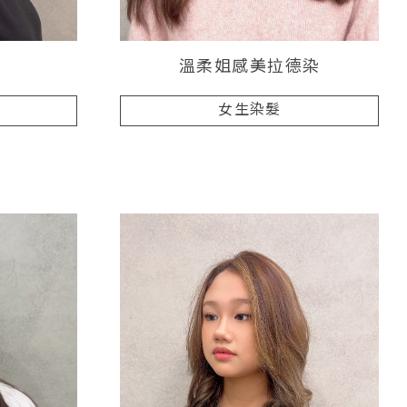
溫柔姐感美拉德染
女生染髮