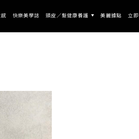
靈感
快樂美學誌
頭皮／髮健康養護
美麗據點
立即