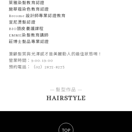
萊雅染髮教育認證
施華蔻染色教育認證
Recome 設計師專業認證教育
宣尼燙髮認證
BIO頭皮養護課程
EMME染髮教育講師
莊博士髮品專業認證
兼顧髮質與光澤感才是美麗動人的最佳狀態唷！
營業時間：9:00-19:00
預約電話：（02）2872-8273
髮型作品
HAIRSTYLE
TOP